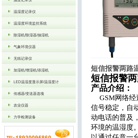
温度记录仪
除湿机/除湿器/抽湿
气象环境仪器
机
温湿度记录仪
温湿度环境监控系统
除湿机/除湿器/抽湿机
气象环境仪器
无纸记录仪
短信报警两路
加湿机/增湿机/添湿机
温度记录仪
短信报警两
LED温湿度显示屏/温湿度计
产品介绍：
传感器/变送器选项
GSM
网络经
农业仪器
信号稳定，自
动电话的普及
力学检测设备
环境的温湿度
以通过任意一