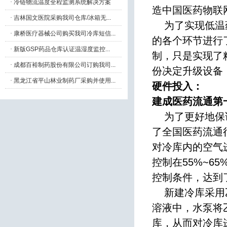
·
冷链物流温度全程监测系统解决方案
造中国医药物联
·
吉林国文医院采购我司仓库/冰箱无...
为了实现低温药
·
康桥医疗器械公司购买我司冷库短信...
的各个环节进行
·
新版GSP药品仓库认证温湿度监控...
制，只是实现了
·
成都百裕制药股份有限公司订购我司...
份决定升级设备
·
黑龙江省平山林业制药厂采购并使用...
硬件投入：
建成医药流通第
为了更好地保证
了全国医药流通
对冷库内的空气进
控制在55%~6
控制条件，达到
新建冷库采用乙
溶液中，水泵将
库，从而对冷库