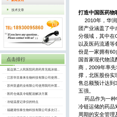
新闻资讯
除湿机/除湿器/抽湿
气象环境仪器
机
技术文章
打造中国医药物
2010年，华
团产业涵盖了中
分领域，其中在
以及医药流通等
份是一家拥有60
点击排行
国首家现代物流配
温度记录仪
商，2009年
·
延边第二人民医院药房药库无线冰箱...
撑，北医股份实现
·
江苏华亘泰来生物科技有限公司使用...
售总额预计达到
·
苏州亚盛药业有限公司使用我司外置...
五强。
·
医药仓储及冷链配送解决方案
药品作为一种特
·
冷链温度记录仪的特点
冷链运储的药品
·
福建港恒泰生物科技有限公司多次订...
周期的安全管理