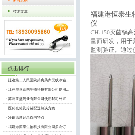
新闻资讯
除湿机/除湿器/抽湿
气象环境仪器
机
技术文章
福建港恒泰生
仪
CH-150
灭菌锅高
量而研发，用于
监测验证。通过
点击排行
温度记录仪
·
延边第二人民医院药房药库无线冰箱...
·
江苏华亘泰来生物科技有限公司使用...
·
苏州亚盛药业有限公司使用我司外置...
·
医药仓储及冷链配送解决方案
·
冷链温度记录仪的特点
·
福建港恒泰生物科技有限公司多次订...