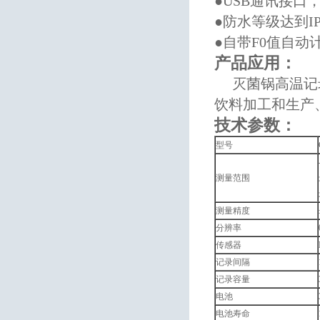
●USB通讯接口
●防水等级达到I
●自带F0值自
产品应用：
灭菌锅高温记
饮料加工和生产
技术参数：
型号
测量范围
测量精度
分辨率
传感器
记录间隔
记录容量
电池
电池寿命