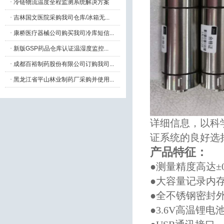
·
冷链物流温度全程监测系统解决方案
·
吉林国文医院采购我司仓库/冰箱无...
·
康桥医疗器械公司购买我司冷库短信...
·
新版GSP药品仓库认证温湿度监控...
·
成都百裕制药股份有限公司订购我司...
·
黑龙江省平山林业制药厂采购并使用...
详细信息，以科
证系统的良好选
产品特征：
●测量精度高达±0.
●大容量记录内
●全不锈钢密封
●3.6V高温锂